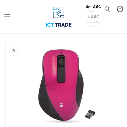
Премини към
без ДДС
съдържанието
Количк
с ДДС
Powered by
Momsify
Премини към
информацията
за продукта