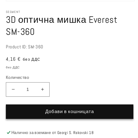
Отвори
медия
SEGMENT
1
3D оптична мишка Everest
в
модал
SM-360
Product ID: SM-360
Редовна
4,16 €
без ДДС
цена
без ДДС
Количество
Намали
Увеличи
на
количеството
количеството
за
за
3D
Добави в кошницата
3D
оптична
оптична
мишка
мишка
Everest
Налично за вземане от
Georgi S. Rakovski 18
Everest
SM-