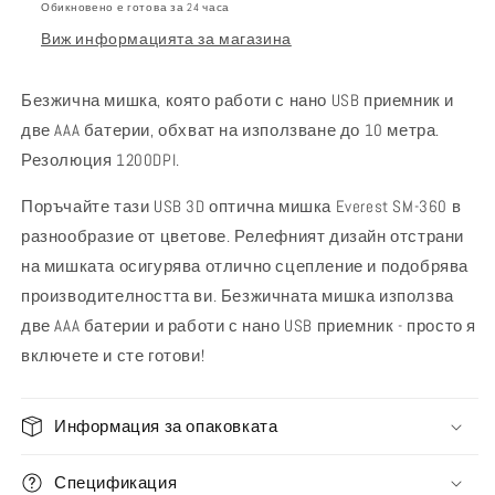
Обикновено е готова за 24 часа
SM-
360
Виж информацията за магазина
360
Безжична мишка, която работи с нано USB приемник и
две AAA батерии, обхват на използване до 10 метра.
Резолюция 1200DPI.
Поръчайте тази USB 3D оптична мишка Everest SM-360 в
разнообразие от цветове. Релефният дизайн отстрани
на мишката осигурява отлично сцепление и подобрява
производителността ви. Безжичната мишка използва
две AAA батерии и работи с нано USB приемник - просто я
включете и сте готови!
Информация за опаковката
Спецификация