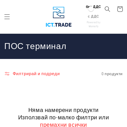
Премини към
без ДДС
съдържанието
Количк
с ДДС
Powered by
Momsify
К
ПОС терминал
о
л
Филтрирай и подреди
0 продукти
е
к
ц
Няма намерени продукти
и
Използвай по-малко филтри или
я
премахни всички