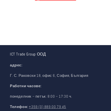
:
ICT Trade Group ООД
адрес:
Г. С. Раковски 18, офис 6, София, България
Работни часове:
понеделник – петък: 8:00 – 17:30 ч.
Телефон:
+359 (0) 889 00 79 45