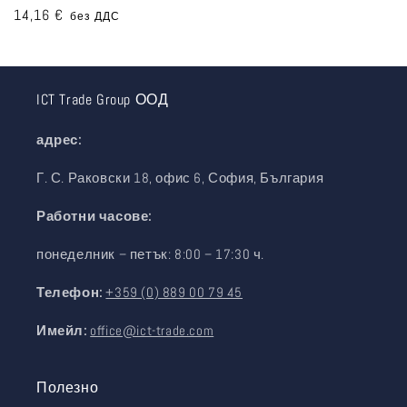
Редовна
14,16 €
без ДДС
цена
ICT Trade Group ООД
адрес:
Г. С. Раковски 18, офис 6, София, България
Работни часове:
понеделник – петък: 8:00 – 17:30 ч.
Телефон:
+359 (0) 889 00 79 45
Имейл:
office@ict-trade.com
Полезно