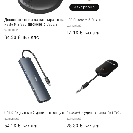
:
Изчерпано
Докинг станция за клониране на
USB Bluetooth 5.0 ключ
NVMe M.2 SSD дискове с USB3.2
Доставчик:
SANDBERG
Доставчик:
SANDBERG
Редовна
14,16 €
без ДДС
Редовна
64,99 €
без ДДС
цена
цена
USB-C 8K дисплей докинг станция
Bluetooth аудио връзка 2в1 TxRx
Доставчик:
SANDBERG
Доставчик:
SANDBERG
Редовна
54,16 €
Редовна
28,33 €
без ДДС
без ДДС
цена
цена