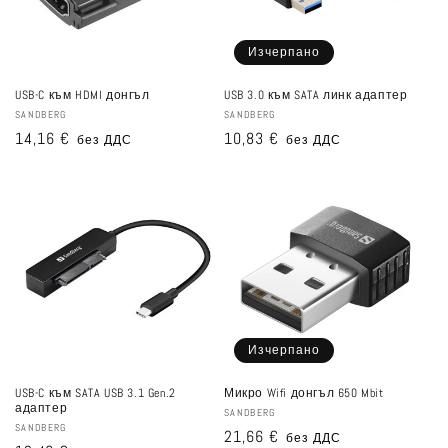
Изчерпано
USB-C към HDMI донгъл
USB 3.0 към SATA линк адаптер
Доставчик:
SANDBERG
Доставчик:
SANDBERG
Редовна
14,16 €
Редовна
10,83 €
без ДДС
без ДДС
цена
цена
Изчерпано
USB-C към SATA USB 3.1 Gen.2
Микро Wifi донгъл 650 Mbit
адаптер
Доставчик:
SANDBERG
Доставчик:
SANDBERG
Редовна
21,66 €
без ДДС