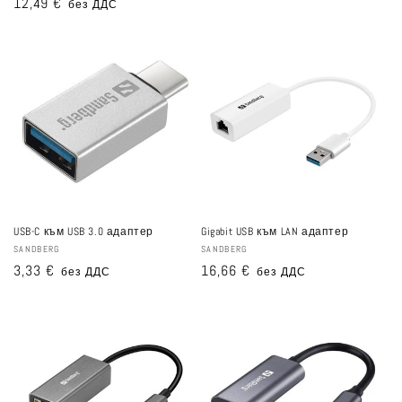
Редовна
12,49 €
без ДДС
цена
цена
USB-C към USB 3.0 адаптер
Gigabit USB към LAN адаптер
Доставчик:
SANDBERG
Доставчик:
SANDBERG
Редовна
3,33 €
Редовна
16,66 €
без ДДС
без ДДС
цена
цена