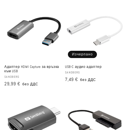
Изчерпано
Адаптер HDMI Capture за връзка
USB-C аудио адаптер
към USB
Доставчик:
SANDBERG
Доставчик:
SANDBERG
Редовна
7,49 €
без ДДС
Редовна
29,99 €
без ДДС
цена
цена