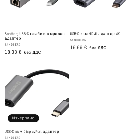
Sandberg USB-C гигабитов мрежов
USB-C към HDMI адаптер 4K
адаптер
Доставчик:
SANDBERG
Доставчик:
SANDBERG
Редовна
16,66 €
без ДДС
Редовна
18,33 €
без ДДС
цена
цена
Изчерпано
USB-C към DisplayPort адаптер
Доставчик:
SANDBERG